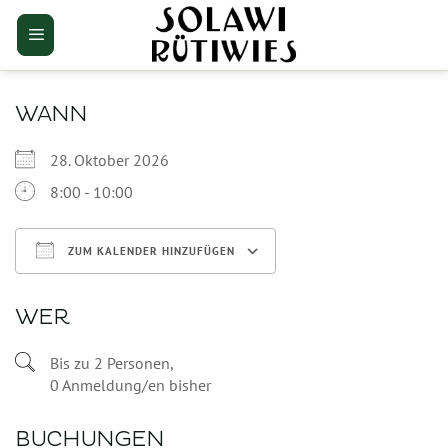
Zum
Inhalt
springen
WANN
28. Oktober 2026
8:00 - 10:00
ZUM KALENDER HINZUFÜGEN
ICS herunterladen
Google Kalender
WER
Bis zu 2 Personen,
0 Anmeldung/en bisher
BUCHUNGEN