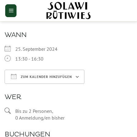
Zum
Inhalt
springen
WANN
25. September 2024
13:30 - 16:30
ZUM KALENDER HINZUFÜGEN
ICS herunterladen
Google Kalender
WER
Bis zu 2 Personen,
0 Anmeldung/en bisher
BUCHUNGEN