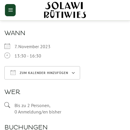
Zum
Inhalt
springen
WANN
7. November 2023
13:30 - 16:30
ZUM KALENDER HINZUFÜGEN
ICS herunterladen
Google Kalender
WER
Bis zu 2 Personen,
0 Anmeldung/en bisher
BUCHUNGEN