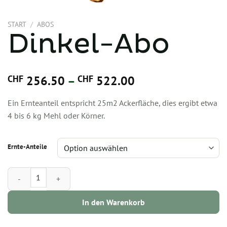
START
/
ABOS
Dinkel-Abo
Preisspanne:
CHF
256.50
–
CHF
522.00
CHF 256.50
Ein Ernteanteil entspricht 25m2 Ackerfläche, dies ergibt etwa
4 bis 6 kg Mehl oder Körner.
bis
CHF 522.00
Ernte-Anteile
Dinkel-Abo Menge
In den Warenkorb