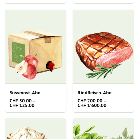
CHF 285.00
bis
CHF 540.00
Süssmost-Abo
Rindfleisch-Abo
CHF
50.00
–
CHF
200.00
–
Preisspanne:
Preisspanne:
CHF
125.00
CHF
1'600.00
CHF 50.00
CHF 200.00
bis
bis
CHF 125.00
CHF 1'600.00