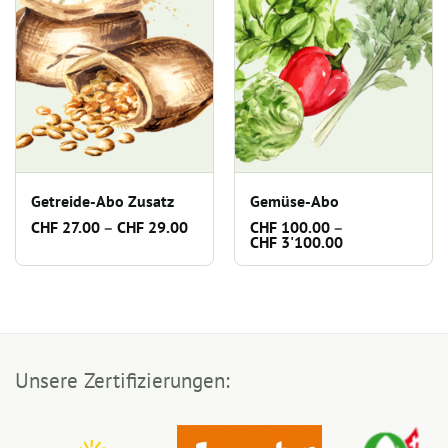
Getreide-Abo Zusatz
Gemüse-Abo
Preisspanne:
CHF
27.00
–
CHF
29.00
CHF
100.00
–
CHF 27.00
Preisspanne:
CHF
3'100.00
bis
CHF 100.00
CHF 29.00
bis
CHF 3'100.00
Unsere Zertifizierungen: