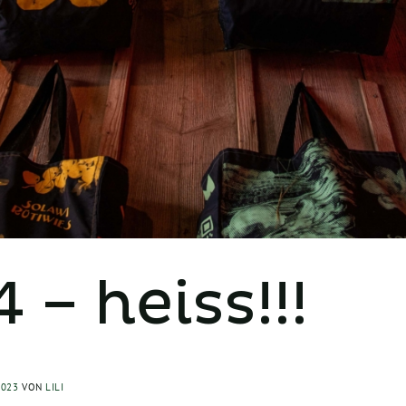
– heiss!!!
2023
VON
LILI