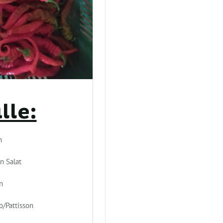
lle:
h
n Salat
n
o/Pattisson