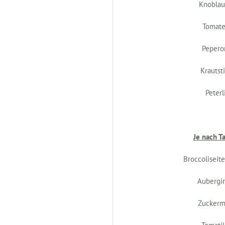
Knobla
Tomat
Pepero
Krautsti
Peterl
Je nach T
Broccoliseit
Aubergi
Zuckerm
Tomatil