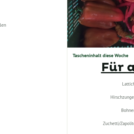
len
Tascheninhalt diese Woche
Für a
Lattic
Hirschzunge
Bohne
Zuchetti/Zapolit