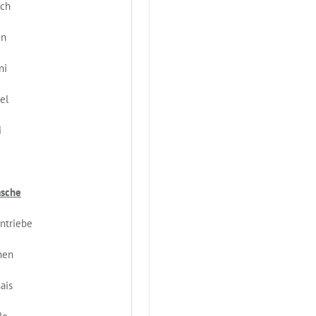
uch
en
ni
el
i
asche
entriebe
nen
ais
lo