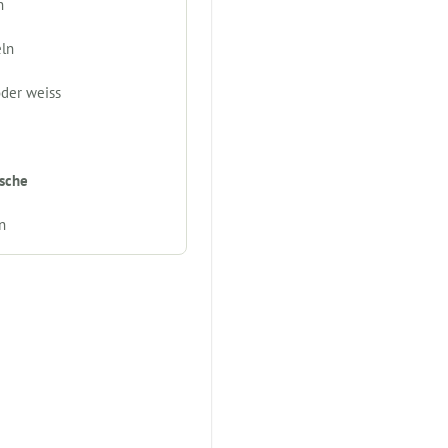
n
eln
oder weiss
asche
n