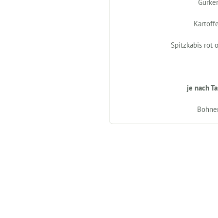
Gurke
Kartoff
Spitzkabis rot 
je nach T
Bohne