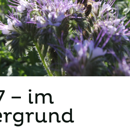
 – im
ergrund