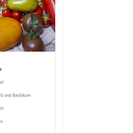
e
el
li und Basilikum
ti
en