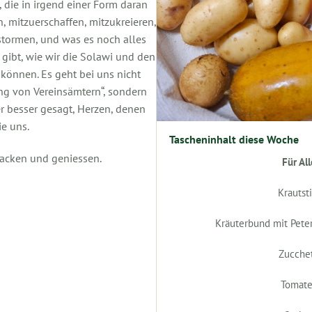
e, die in irgend einer Form daran
n, mitzuerschaffen, mitzukreieren,
stormen, und was es noch alles
 gibt, wie wir die Solawi und den
können. Es geht bei uns nicht
ng von Vereinsämtern“, sondern
r besser gesagt, Herzen, denen
ie uns.
Tascheninhalt diese Woche
Backen und geniessen.
Für All
Krautsti
Kräuterbund mit Peter
Zucchet
Tomat