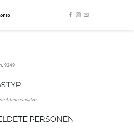
Konto
n, 9249
GSTYP
Office 365
Outlook Live
ne Arbeitseinsätze
ELDETE PERSONEN