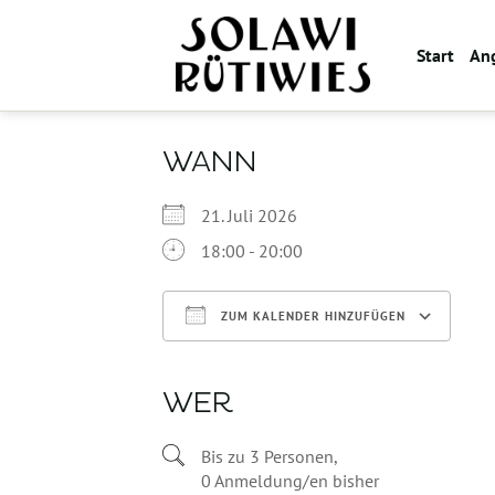
Zum
Inhalt
Start
An
springen
WANN
21. Juli 2026
18:00 - 20:00
ZUM KALENDER HINZUFÜGEN
ICS herunterladen
WER
Bis zu 3 Personen,
0 Anmeldung/en bisher