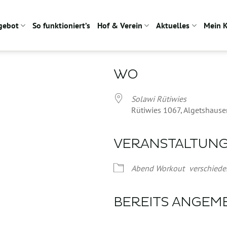
gebot
So funktioniert’s
Hof & Verein
Aktuelles
Mein 
WO
Solawi Rütiwies
Rütiwies 1067, Algetshause
VERANSTALTUN
Google Kalender
iCalendar
Abend Workout
verschiede
BEREITS ANGEM