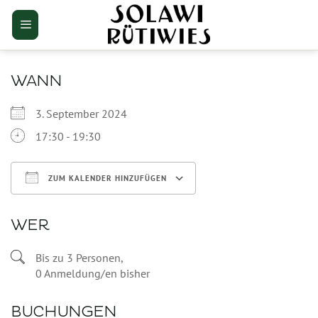
Zum
Inhalt
springen
WANN
3. September 2024
17:30 - 19:30
ZUM KALENDER HINZUFÜGEN
ICS herunterladen
Google Kalender
WER
Bis zu 3 Personen,
0 Anmeldung/en bisher
BUCHUNGEN