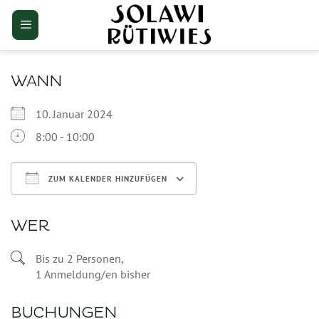
Zum
Inhalt
springen
WANN
10. Januar 2024
8:00 - 10:00
ZUM KALENDER HINZUFÜGEN
ICS herunterladen
Google Kalender
WER
Bis zu 2 Personen,
1 Anmeldung/en bisher
BUCHUNGEN