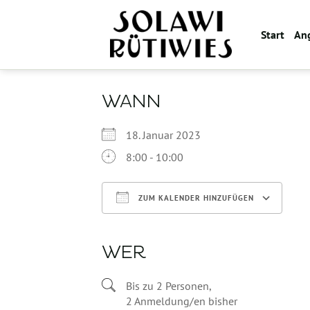
Zum
Inhalt
Start
An
springen
WANN
18. Januar 2023
8:00 - 10:00
ZUM KALENDER HINZUFÜGEN
ICS herunterladen
WER
Bis zu 2 Personen,
2 Anmeldung/en bisher