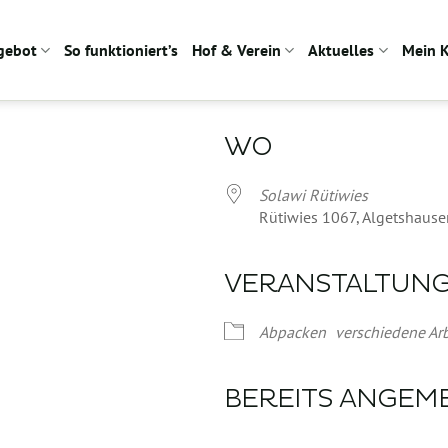
gebot
So funktioniert’s
Hof & Verein
Aktuelles
Mein 
WO
Solawi Rütiwies
Rütiwies 1067, Algetshause
VERANSTALTUN
Google Kalender
iCalendar
Abpacken
verschiedene Arb
BEREITS ANGEM