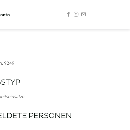
Konto
n, 9249
GSTYP
Office 365
Outlook Live
eitseinsätze
ELDETE PERSONEN