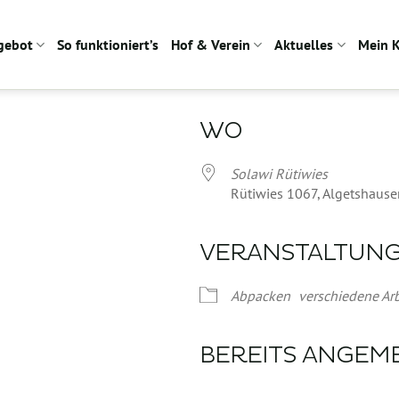
gebot
So funktioniert’s
Hof & Verein
Aktuelles
Mein 
WO
Solawi Rütiwies
Rütiwies 1067, Algetshause
VERANSTALTUN
Google Kalender
iCalendar
Abpacken
verschiedene Arb
BEREITS ANGEM