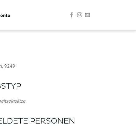
Konto
n, 9249
GSTYP
Office 365
Outlook Live
eitseinsätze
ELDETE PERSONEN