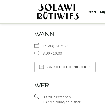
Zum
Inhalt
Start
An
springen
WANN
14. August 2024
8:00 - 10:00
ZUM KALENDER HINZUFÜGEN
ICS herunterladen
WER
Bis zu 2 Personen,
1 Anmeldung/en bisher