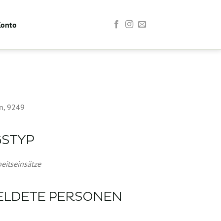
Konto
n, 9249
GSTYP
Office 365
Outlook Live
eitseinsätze
ELDETE PERSONEN