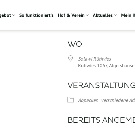
gebot
So funktioniert’s
Hof & Verein
Aktuelles
Mein 
WO
Solawi Rütiwies
Rütiwies 1067, Algetshause
VERANSTALTUN
Google Kalender
iCalendar
Abpacken
verschiedene Arb
BEREITS ANGEM