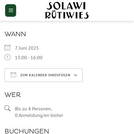
Zum
Inhalt
springen
WANN
7. Juni 2025
13:00 - 16:00
ZUM KALENDER HINZUFÜGEN
ICS herunterladen
Google Kalende
WER
Bis zu 4 Personen,
0 Anmeldung/en bisher
BUCHUNGEN