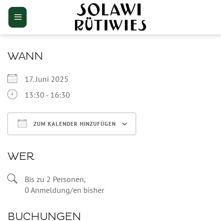
Zum
Inhalt
springen
WANN
17. Juni 2025
13:30 - 16:30
ZUM KALENDER HINZUFÜGEN
ICS herunterladen
Google Kalender
WER
Bis zu 2 Personen,
0 Anmeldung/en bisher
BUCHUNGEN