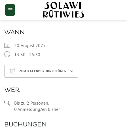
Zum
Inhalt
springen
WANN
20. August 2025
13:30 - 16:30
ZUM KALENDER HINZUFÜGEN
ICS herunterladen
Google Kalender
WER
Bis zu 2 Personen,
0 Anmeldung/en bisher
BUCHUNGEN