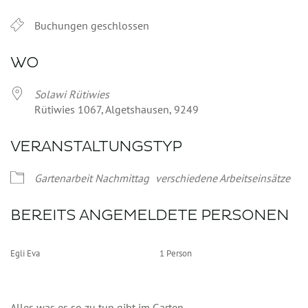
Buchungen geschlossen
WO
Solawi Rütiwies
Rütiwies 1067, Algetshausen, 9249
VERANSTALTUNGSTYP
Gartenarbeit Nachmittag
verschiedene Arbeitseinsätze
BEREITS ANGEMELDETE PERSONEN
Egli Eva
1 Person
Alles was es so zu tun gibt im Garten