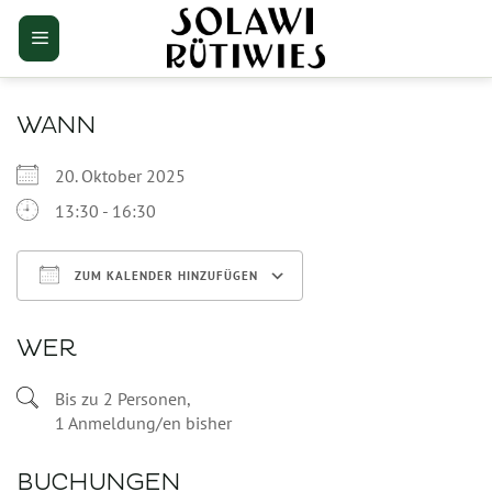
Zum
Inhalt
springen
WANN
20. Oktober 2025
13:30 - 16:30
ZUM KALENDER HINZUFÜGEN
ICS herunterladen
Google Kalender
WER
Bis zu 2 Personen,
1 Anmeldung/en bisher
BUCHUNGEN