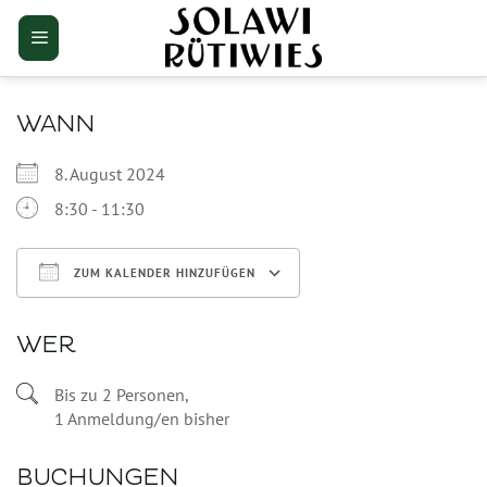
Zum
Inhalt
springen
WANN
8. August 2024
8:30 - 11:30
ZUM KALENDER HINZUFÜGEN
ICS herunterladen
Google Kalender
WER
Bis zu 2 Personen,
1 Anmeldung/en bisher
BUCHUNGEN