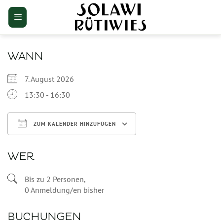
Zum
Inhalt
springen
WANN
7. August 2026
13:30 - 16:30
ZUM KALENDER HINZUFÜGEN
ICS herunterladen
Google Kalender
WER
Bis zu 2 Personen,
0 Anmeldung/en bisher
BUCHUNGEN