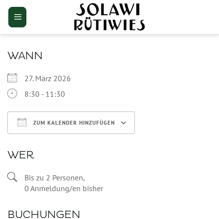
Zum
Inhalt
springen
WANN
27. März 2026
8:30 - 11:30
ZUM KALENDER HINZUFÜGEN
ICS herunterladen
Google Kalender
WER
Bis zu 2 Personen,
0 Anmeldung/en bisher
BUCHUNGEN