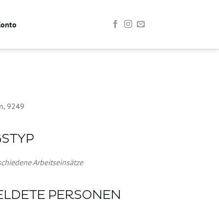
Konto
n, 9249
GSTYP
Office 365
Outlook Live
schiedene Arbeitseinsätze
ELDETE PERSONEN