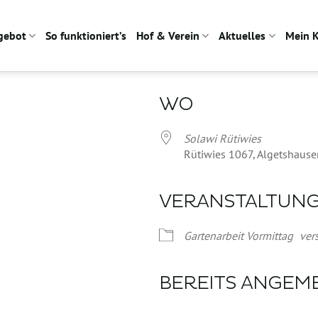
gebot
So funktioniert’s
Hof & Verein
Aktuelles
Mein 
WO
Solawi Rütiwies
Rütiwies 1067, Algetshause
VERANSTALTUN
Google Kalender
iCalendar
Gartenarbeit Vormittag
ver
BEREITS ANGEM