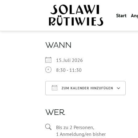
Zum
Inhalt
Start
An
springen
WANN
15. Juli 2026
8:30 - 11:30
ZUM KALENDER HINZUFÜGEN
ICS herunterladen
WER
Bis zu 2 Personen,
1 Anmeldung/en bisher