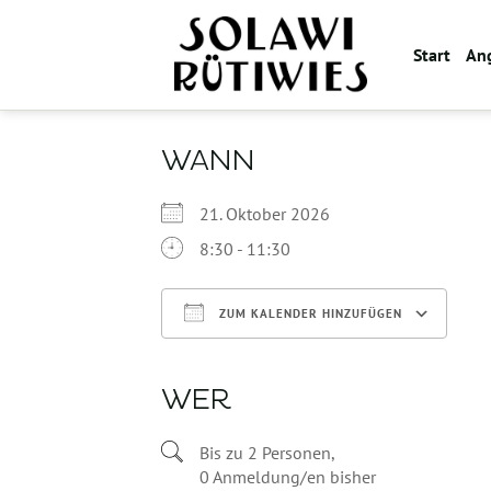
Zum
Inhalt
Start
An
springen
WANN
21. Oktober 2026
8:30 - 11:30
ZUM KALENDER HINZUFÜGEN
ICS herunterladen
WER
Bis zu 2 Personen,
0 Anmeldung/en bisher