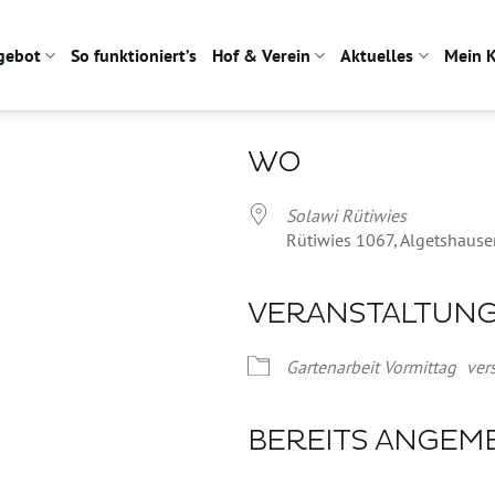
gebot
So funktioniert’s
Hof & Verein
Aktuelles
Mein 
WO
Solawi Rütiwies
Rütiwies 1067, Algetshause
VERANSTALTUN
Google Kalender
iCalendar
Gartenarbeit Vormittag
ver
BEREITS ANGEM