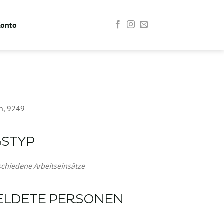
Konto
n, 9249
GSTYP
Office 365
Outlook Live
schiedene Arbeitseinsätze
ELDETE PERSONEN