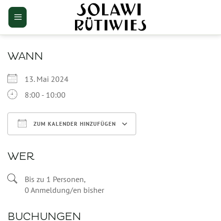
Zum
Inhalt
springen
WANN
13. Mai 2024
8:00 - 10:00
ZUM KALENDER HINZUFÜGEN
ICS herunterladen
Google Kalender
WER
Bis zu 1 Personen,
0 Anmeldung/en bisher
BUCHUNGEN