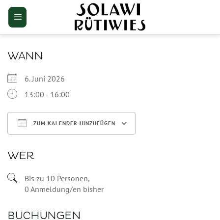
Zum
Inhalt
springen
WANN
6. Juni 2026
13:00 - 16:00
ZUM KALENDER HINZUFÜGEN
ICS herunterladen
Google Kalender
WER
Bis zu 10 Personen,
0 Anmeldung/en bisher
BUCHUNGEN