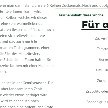
wenn man darin steht, unsere 6 Reihen Zuckermais. Hoch und üppi
 Ernte erinnern kann, wird
Tascheninhalt diese Woche
ssen Kolben welche wir dieses
Für a
st eine sehr wärmeliebende
raturen liessen die Pflanzen hoch
ten sich teilweise mehrere
Zuckerm
s und das auch noch in
gennanten Trichogrammen, einer
Tomat
ie Eier des Maiszünslers
Gurke
en Schädlich in Zaum halten. So
inzelte Kolben mit einer Made die
Basilik
bort.
Zuchet
l neues in der Gemüsetasche. Die
 aber langsam ihren Zenit
Zappolito oder
te wieder etwas geringer wird.
 wird es aber auch noch
Bohnen grün 
en noch eine ordentliche Ernte