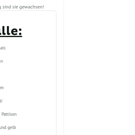
g sind sie gewachsen!
lle:
ais
en
um
ti
 Pattison
und gelb