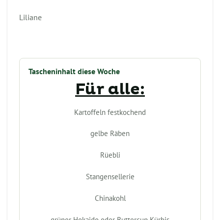
Liliane
Tascheninhalt diese Woche
Für alle:
Kartoffeln festkochend
gelbe Räben
Rüebli
Stangensellerie
Chinakohl
grüner Hokaido oder Buttercup Kürbis